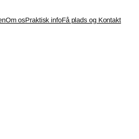
en
Om os
Praktisk info
Få plads og Kontakt