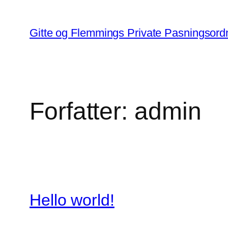
Spring
til
Gitte og Flemmings Private Pasningsord
indhold
Forfatter:
admin
Hello world!